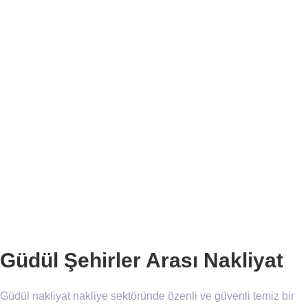
Güdül Şehirler Arası Nakliyat
Güdül nakliyat nakliye sektöründe özenli ve güvenli temiz bir