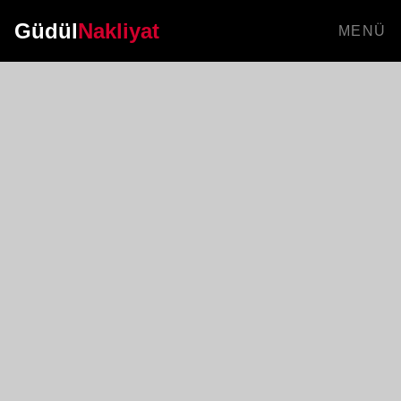
Güdül
Nakliyat
MENÜ