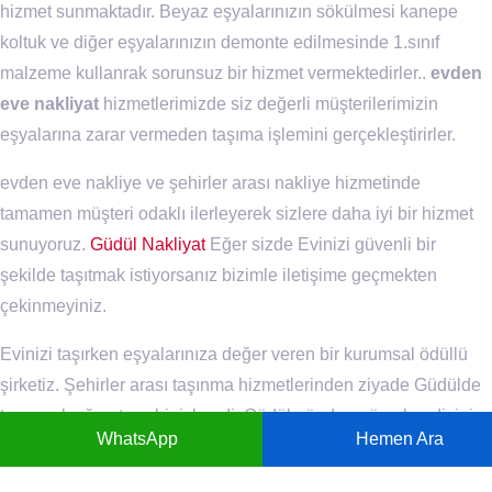
hizmet sunmaktadır. Beyaz eşyalarınızın sökülmesi kanepe
koltuk ve diğer eşyalarınızın demonte edilmesinde 1.sınıf
malzeme kullanrak sorunsuz bir hizmet vermektedirler..
evden
eve nakliyat
hizmetlerimizde siz değerli müşterilerimizin
eşyalarına zarar vermeden taşıma işlemini gerçekleştirirler.
evden eve nakliye ve şehirler arası nakliye hizmetinde
tamamen müşteri odaklı ilerleyerek sizlere daha iyi bir hizmet
sunuyoruz.
Güdül Nakliyat
Eğer sizde Evinizi güvenli bir
şekilde taşıtmak istiyorsanız bizimle iletişime geçmekten
çekinmeyiniz.
Evinizi taşırken eşyalarınıza değer veren bir kurumsal ödüllü
şirketiz. Şehirler arası taşınma hizmetlerinden ziyade Güdülde
taşınmak uğraştırıcı bir işlemdir.Güdül günden güne kendisini
WhatsApp
Hemen Ara
geliştiren ve büyüyen bir ildir. Şehirler arası nakliye ile sizlere
daha iyi sorunsuz bir hizmet verebilmek için profesyonel